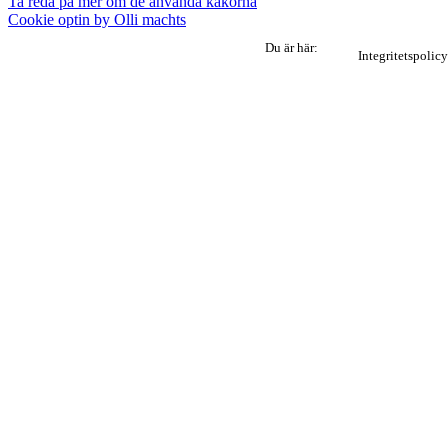
Ta reda på mer om de använda kakorna
Cookie optin by Olli machts
Du är här:
Integritetspolicy