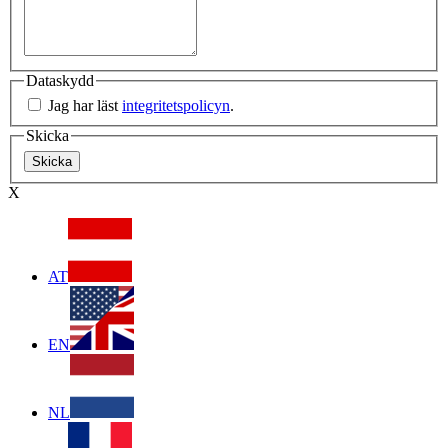
Dataskydd
Jag har läst
integritetspolicyn
.
Skicka
X
AT
EN
NL