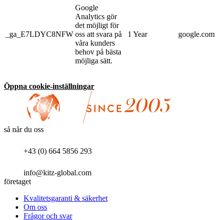
Google
Analytics gör
det möjligt för
_ga_E7LDYC8NFW
oss att svara på
1 Year
google.com
våra kunders
behov på bästa
möjliga sätt.
Öppna cookie-inställningar
så når du oss
+43 (0) 664 5856 293
info@kitz-global.com
företaget
Kvalitetsgaranti & säkerhet
Om oss
Frågor och svar