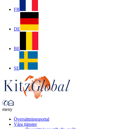
FR
DE
BE
SE
meny
Översättningsportal
Våra tjänster