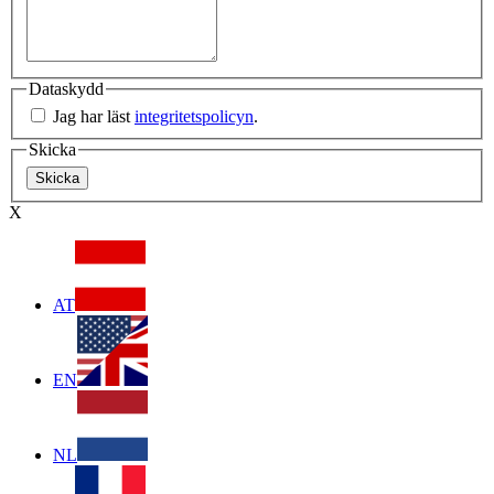
Dataskydd
Jag har läst
integritetspolicyn
.
Skicka
X
AT
EN
NL