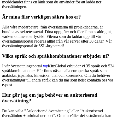
meddelandet finns en länk som du använder för att ladda ner
översättningen.
Är mina filer verkligen säkra hos er?
Alla våra medarbetare, från översättarna till projektledarna, är
bundna av sekretessavtal. Dina uppgifter och filer lämnas aldrig ut,
varken online eller fysiskt. Filerna som du laddar upp till vår
översättningsportal raderas alltid från vår server efter 30 dagar. Vår
översättningsportal är SSL-krypterad!
Vilka språk och språkkombinationer erbjuder ni?
I vår översättningsportal
my
KitzGlobal erbjuder vi 35 språk och 534
språkkombinationer. Här finns nästan alla europeiska språk samt
arabiska, japanska, kinesiska, thai och koreanska. Om du behöver
översättningar till andra språk kan du när som helst kontakta oss via
e-post.
Hur gör jag om jag behöver en auktoriserad
översättning?
Du kan välja ”Auktoriserad översättning” eller ”Auktoriserad
översättning + original per post”. Om du väljer det sistnämnda kan