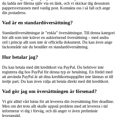
du ladda ner filerna själv via en länk, och vi skickar dig dessutom
pappersversionen med vanlig post. Kontakta oss i så fall och ange
din postadress.
Vad är en standardöversättning?
Standardöversättningar är ”enkla” översättningar. Till denna kategori
hör allt som inte kräver en auktoriserad översättning – med andra
ord i princip allt som inte är officiella dokument. Du kan även ange
fackområde när du beställer en standardöversättning.
Hur betalar jag?
Du kan betala med ditt kreditkort via PayPal. Du behöver inte
registrera dig hos PayPal för denna typ av betalning. En fördel med
att använda PayPal är att dina kreditkortsuppgifter inte lämnas ut till
tredje part. Du kan även välja att betala direkt med ditt kreditkort.
Vad gör jag om översättningen är försenad?
Vi gör alltid vårt bästa för att leverera din översättning före deadline.
Men om det trots allt skulle uppstå problem med att leverera i tid
informerar vi dig i förväg, och då anger vi även preliminär
leveranstid.