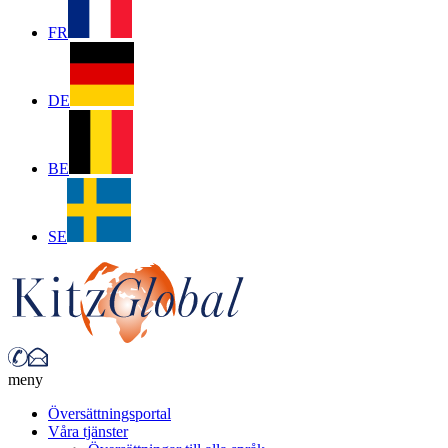
FR
DE
BE
SE
meny
Översättningsportal
Våra tjänster