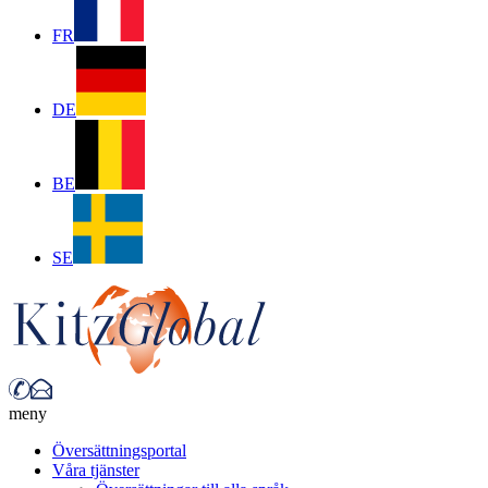
FR
DE
BE
SE
meny
Översättningsportal
Våra tjänster