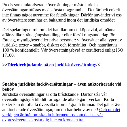
Precis som auktoriserade översättningar måste juridiska
översättningar utföras med största noggrannhet. Det får helt enkelt
inte finnas något utrymme för feltolkningar. Därför använder vi oss
av översättare som har en bakgrund inom det juridiska området.
Det spelar ingen roll om det handlar om ett köpeavtal, allmänna
affärsvillkor, rättegångshandlingar eller försäkringsunderlag för
företag, myndigheter eller privatpersoner: vi översätter alla typer av
juridiska texter – snabbt, diskret och förmånligt! Och naturligtvis
100 % konfidentiellt. Vår översättningsbyrå är certifierad enligt ISO
17100.
>>
Direkterbjudande på en juridisk översättning
<<
Snabba juridiska facköversättningar – även auktoriserade vid
behov
Juridiska översättningar är ofta brådskande. Därför står vår
översättningsbyrå till ditt förfogande alla dagar i veckan. Korta
texter kan du ofta få översatta inom några få timmar. Det gäller även
auktoriserade översättningar, om du har behov av det!
Och om det
verkligen är bråttom ska du informera oss om detta – vår
expressleverans kostar dig inte en krona extra.