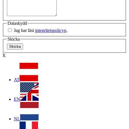
Dataskydd
Jag har läst
integritetspolicyn
.
Skicka
X
AT
EN
NL