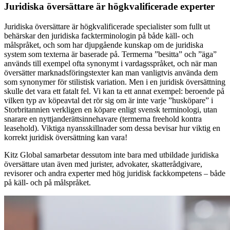
Juridiska översättare är högkvalificerade experter
Juridiska översättare är högkvalificerade specialister som fullt ut
behärskar den juridiska fackterminologin på både käll- och
målspråket, och som har djupgående kunskap om de juridiska
system som texterna är baserade på. Termerna ”besitta” och ”äga”
används till exempel ofta synonymt i vardagsspråket, och när man
översätter marknadsföringstexter kan man vanligtvis använda dem
som synonymer för stilistisk variation. Men i en juridisk översättning
skulle det vara ett fatalt fel. Vi kan ta ett annat exempel: beroende på
vilken typ av köpeavtal det rör sig om är inte varje ”husköpare” i
Storbritannien verkligen en köpare enligt svensk terminologi, utan
snarare en nyttjanderättsinnehavare (termerna freehold kontra
leasehold). Viktiga nyansskillnader som dessa bevisar hur viktig en
korrekt juridisk översättning kan vara!
Kitz Global samarbetar dessutom inte bara med utbildade juridiska
översättare utan även med jurister, advokater, skatterådgivare,
revisorer och andra experter med hög juridisk fackkompetens – både
på käll- och på målspråket.