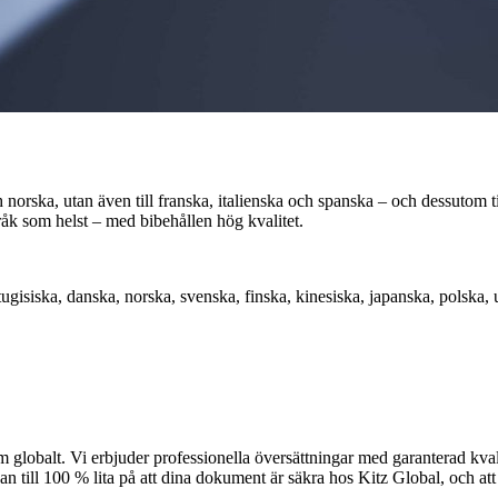
ch norska, utan även till franska, italienska och spanska – och dessutom ti
pråk som helst – med bibehållen hög kvalitet.
tugisiska, danska, norska, svenska, finska, kinesiska, japanska, polska,
m globalt. Vi erbjuder professionella översättningar med garanterad kvali
 till 100 % lita på att dina dokument är säkra hos Kitz Global, och att