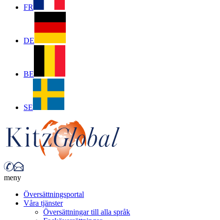
FR
DE
BE
SE
meny
Översättningsportal
Våra tjänster
Översättningar till alla språk