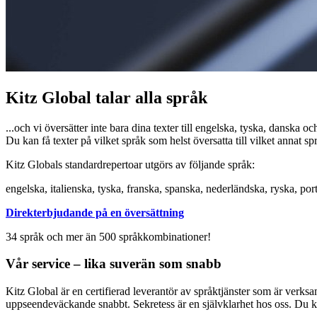
Kitz Global talar alla språk
...och vi översätter inte bara dina texter till engelska, tyska, danska o
Du kan få texter på vilket språk som helst översatta till vilket annat s
Kitz Globals standardrepertoar utgörs av följande språk:
engelska, italienska, tyska, franska, spanska, nederländska, ryska, por
Direkterbjudande på en översättning
34 språk och mer än 500 språkkombinationer!
Vår service – lika suverän som snabb
Kitz Global är en certifierad leverantör av språktjänster som är verksa
uppseendeväckande snabbt. Sekretess är en självklarhet hos oss. Du kan