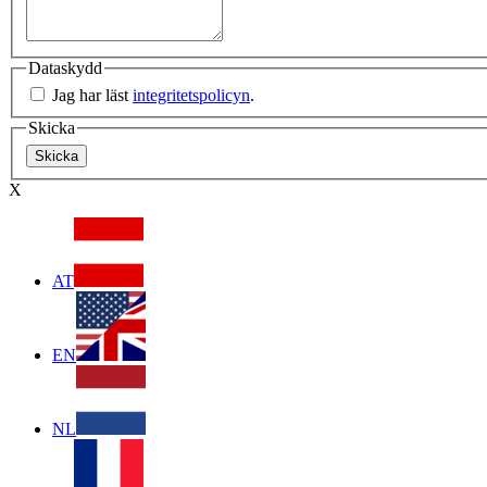
Dataskydd
Jag har läst
integritetspolicyn
.
Skicka
X
AT
EN
NL