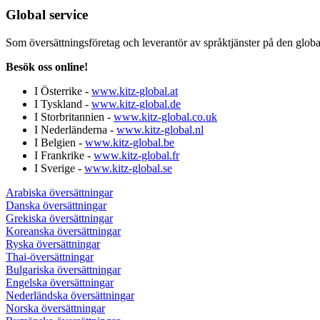
Global service
Som översättningsföretag och leverantör av språktjänster på den globala
Besök oss online!
I Österrike -
www.kitz-global.at
I Tyskland -
www.kitz-global.de
I Storbritannien -
www.kitz-global.co.uk
I Nederländerna -
www.kitz-global.nl
I Belgien -
www.kitz-global.be
I Frankrike -
www.kitz-global.fr
I Sverige -
www.kitz-global.se
Arabiska översättningar
Danska översättningar
Grekiska översättningar
Koreanska översättningar
Ryska översättningar
Thai-översättningar
Bulgariska översättningar
Engelska översättningar
Nederländska översättningar
Norska översättningar