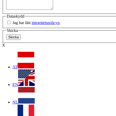
Dataskydd
Jag har läst
integritetspolicyn
.
Skicka
X
AT
EN
NL