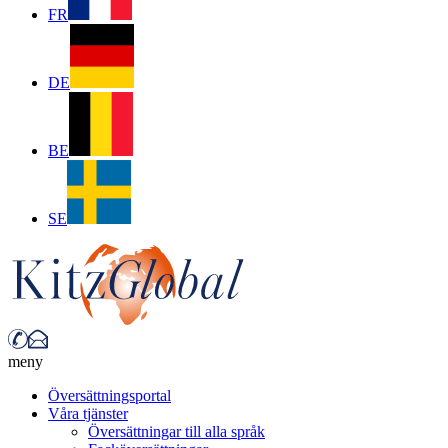
FR
DE
BE
SE
meny
Översättningsportal
Våra tjänster
Översättningar till alla språk