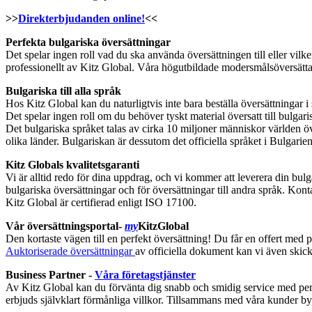
>>
Direkterbjudanden online!
<<
Perfekta bulgariska översättningar
Det spelar ingen roll vad du ska använda översättningen till eller vilke
professionellt av Kitz Global. Våra högutbildade modersmålsöversättare
Bulgariska till alla språk
Hos Kitz Global kan du naturligtvis inte bara beställa översättningar 
Det spelar ingen roll om du behöver tyskt material översatt till bulgarisk
Det bulgariska språket talas av cirka 10 miljoner människor världen
olika länder. Bulgariskan är dessutom det officiella språket i Bulgarien
Kitz Globals kvalitetsgaranti
Vi är alltid redo för dina uppdrag, och vi kommer att leverera din bulga
bulgariska översättningar och för översättningar till andra språk. Konta
Kitz Global är certifierad enligt ISO 17100.
Vår översättningsportal-
my
KitzGlobal
Den kortaste vägen till en perfekt översättning! Du får en offert med 
Auktoriserade översättningar
av officiella dokument kan vi även skic
Business Partner -
Våra företagstjänster
Av Kitz Global kan du förvänta dig snabb och smidig service med pers
erbjuds självklart förmånliga villkor. Tillsammans med våra kunder byg