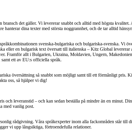
n bransch det gäller. Vi levererar snabbt och alltid med högsta kvalitet. 
 hanterar dina texter med största noggrannhet, och de tar alltid hänsyn 
i språkkombinationen svenska-bulgariska och bulgariska-svenska. Vi översä
a eller en bulgarisk text översatt till italienska – Kitz Global levererar 
 över. Framför allt i Bulgarien, Ukraina, Moldavien, Ungern, Makedonie
 samt ett av EU:s officiella språk.
riska översättning så snabbt som möjligt samt till ett förmånligt pris. K
kta oss, så hjälper vi dig!
pris och leveranstid – och kan sedan beställa på mindre än en minut. Din
ka med vanlig post.
onlig rådgivning. Våra språkexperter inom alla fackområden står till d
ger vi upp långsiktiga, förtroendefulla relationer.