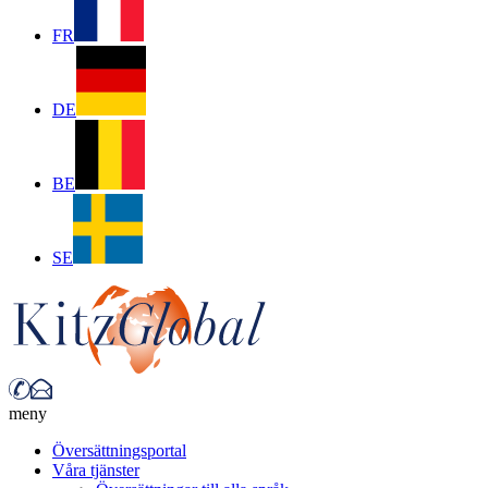
FR
DE
BE
SE
meny
Översättningsportal
Våra tjänster