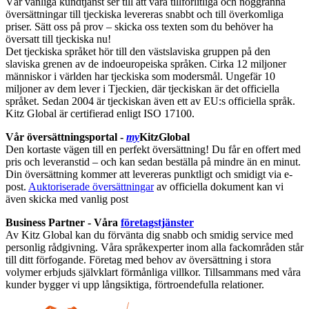
Vår vänliga kundtjänst ser till att våra tillförlitliga och noggranna
översättningar till tjeckiska levereras snabbt och till överkomliga
priser. Sätt oss på prov – skicka oss texten som du behöver ha
översatt till tjeckiska nu!
Det tjeckiska språket hör till den västslaviska gruppen på den
slaviska grenen av de indoeuropeiska språken. Cirka 12 miljoner
människor i världen har tjeckiska som modersmål. Ungefär 10
miljoner av dem lever i Tjeckien, där tjeckiskan är det officiella
språket. Sedan 2004 är tjeckiskan även ett av EU:s officiella språk.
Kitz Global är certifierad enligt ISO 17100.
Vår översättningsportal -
my
KitzGlobal
Den kortaste vägen till en perfekt översättning! Du får en offert med
pris och leveranstid – och kan sedan beställa på mindre än en minut.
Din översättning kommer att levereras punktligt och smidigt via e-
post.
Auktoriserade översättningar
av officiella dokument kan vi
även skicka med vanlig post
Business Partner - Våra
företagstjänster
Av Kitz Global kan du förvänta dig snabb och smidig service med
personlig rådgivning. Våra språkexperter inom alla fackområden står
till ditt förfogande. Företag med behov av översättning i stora
volymer erbjuds självklart förmånliga villkor. Tillsammans med våra
kunder bygger vi upp långsiktiga, förtroendefulla relationer.