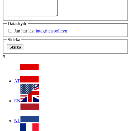
Dataskydd
Jag har läst
integritetspolicyn
.
Skicka
X
AT
EN
NL