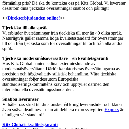
förmånligt pris? Då ska du kontakta oss på Kitz Global. Vi levererar
dessutom dina tjeckiska översättningar snabbt och pålitligt!
>>
Direkterbjudanden online!
<<
Tjeckiska till alla språk
Vi erbjuder översättningar från tjeckiska till mer än 40 olika språk.
Naturligtvis gäller samma höga kvalitetsstandard för översättningar
till och från tjeckiska som för översättningar till och från alla andra
språk.
Tjeckiska modersmålsöversättare – en kvalitetsgaranti
Hos Kitz Global hanteras dina texter uteslutande av
modersmålsöversättare. Därför karakteriseras översättningarna av
precision och högkvalitativ stilistisk behandling. Våra tjeckiska
översättningar följer dessutom Europeiska
standardiseringskommitténs krav och uppfyller därmed den
internationella översättningsstandarden.
Snabba leveranser
Vi håller oss strikt till dina önskemål kring leveranstider och klarar
även snäva deadlines – utan att debitera expressavgifter.
Express
är
nämligen vår standard!
Kitz Globals kvalitetsgaranti