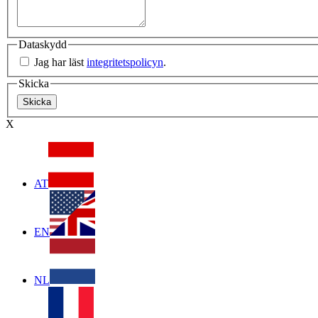
Dataskydd
Jag har läst
integritetspolicyn
.
Skicka
X
AT
EN
NL