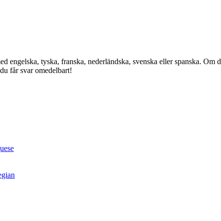
med engelska, tyska, franska, nederländska, svenska eller spanska. Om
 du får svar omedelbart!
guese
egian