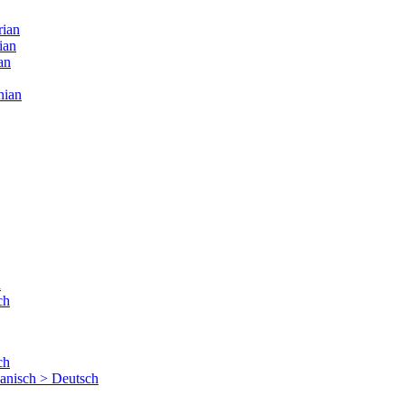
rian
ian
an
nian
h
ch
ch
hanisch > Deutsch